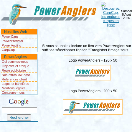
Samedi
8 Aoùt
2026
Nos sites Web
PowerCarp
PowerPredator
PowerAngling
Si vous souhaitez inclure un lien vers PowerAnglers sur 
CarpCup
suffit de sélectionner l'option "Enregistrer l'image sous ..
PowerAnglers
Logo PowerAnglers - 120 x 50
Qui sommes-nous
Objectifs et éthique
Régie publicitaire
Nos offres low-cost
Références client
Logos et bannières
Mentions légales
Logo PowerAnglers - 200 x 50
Contactez-nous